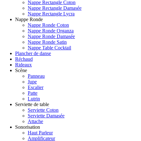
Nappe Rectangle Coton
Nappe Rectangle Damasée
Nappe Rectangle Lycra
Nappe Ronde
Nappe Ronde Coton
Nappe Ronde Organza
Nappe Ronde Damasée
Nappe Ronde Satin
Nappe Table Cocktail
Plancher de danse
Réchaud
Rideaux
Scène
Panneau
Jupe
Escalier
Patte
Lutrin
Serviette de table
Serviette Coton
Serviette Damasée
Attache
Sonorisation
Haut Parleur
Amplificateur