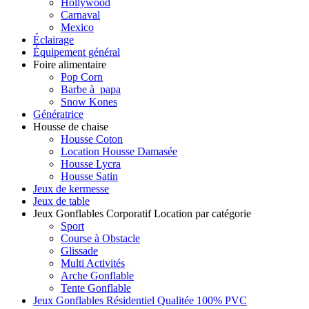
Hollywood
Carnaval
Mexico
Éclairage
Équipement général
Foire alimentaire
Pop Corn
Barbe à papa
Snow Kones
Génératrice
Housse de chaise
Housse Coton
Location Housse Damasée
Housse Lycra
Housse Satin
Jeux de kermesse
Jeux de table
Jeux Gonflables Corporatif Location par catégorie
Sport
Course à Obstacle
Glissade
Multi Activités
Arche Gonflable
Tente Gonflable
Jeux Gonflables Résidentiel Qualitée 100% PVC