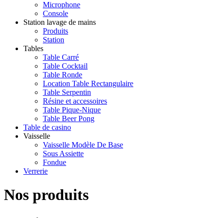
Microphone
Console
Station lavage de mains
Produits
Station
Tables
Table Carré
Table Cocktail
Table Ronde
Location Table Rectangulaire
Table Serpentin
Résine et accessoires
Table Pique-Nique
Table Beer Pong
Table de casino
Vaisselle
Vaisselle Modèle De Base
Sous Assiette
Fondue
Verrerie
Nos produits