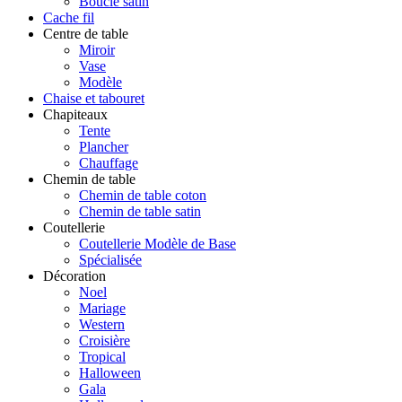
Boucle satin
Cache fil
Centre de table
Miroir
Vase
Modèle
Chaise et tabouret
Chapiteaux
Tente
Plancher
Chauffage
Chemin de table
Chemin de table coton
Chemin de table satin
Coutellerie
Coutellerie Modèle de Base
Spécialisée
Décoration
Noel
Mariage
Western
Croisière
Tropical
Halloween
Gala