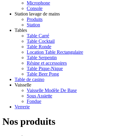
Microphone
Console
Station lavage de mains
Produits
Station
Tables
Table Carré
Table Cocktail
Table Ronde
Location Table Rectangulaire
Table Serpentin
Résine et accessoires
Table Pique-Nique
Table Beer Pong
Table de casino
Vaisselle
Vaisselle Modèle De Base
Sous Assiette
Fondue
Verrerie
Nos produits