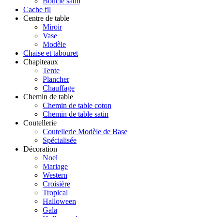
Boucle satin
Cache fil
Centre de table
Miroir
Vase
Modèle
Chaise et tabouret
Chapiteaux
Tente
Plancher
Chauffage
Chemin de table
Chemin de table coton
Chemin de table satin
Coutellerie
Coutellerie Modèle de Base
Spécialisée
Décoration
Noel
Mariage
Western
Croisière
Tropical
Halloween
Gala