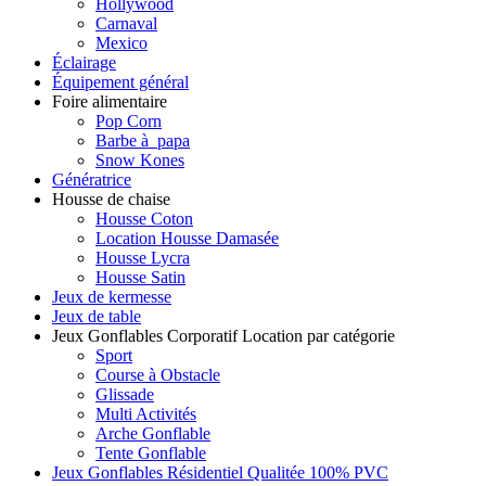
Hollywood
Carnaval
Mexico
Éclairage
Équipement général
Foire alimentaire
Pop Corn
Barbe à papa
Snow Kones
Génératrice
Housse de chaise
Housse Coton
Location Housse Damasée
Housse Lycra
Housse Satin
Jeux de kermesse
Jeux de table
Jeux Gonflables Corporatif Location par catégorie
Sport
Course à Obstacle
Glissade
Multi Activités
Arche Gonflable
Tente Gonflable
Jeux Gonflables Résidentiel Qualitée 100% PVC