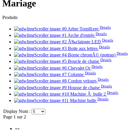
Mariage
Produits
Details
Arbre Torpill:ere
Details
Arche d'entrée
Details
Ã‰clairage LED
Details
Boite aux lettres
Details
Borne chromÃ© (poteau)
Details
Boucle de chaise
Details
Chevalet Or
Details
Colonne
Details
Cordon velours
Details
Housse de chaise
Details
Machine Ã bulle 2
Details
Machine bulle
Display Num :
Page 1 sur 2
««