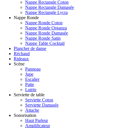
Nappe Rectangle Coton
Nappe Rectangle Damasée
Nappe Rectangle Lycra
Nappe Ronde
Nappe Ronde Coton
Nappe Ronde Organza
Nappe Ronde Damasée
Nappe Ronde Satin
Nappe Table Cocktail
Plancher de danse
Réchaud
Rideaux
Scène
Panneau
Jupe
Escalier
Patte
Lutrin
Serviette de table
Serviette Coton
Serviette Damasée
Attache
Sonorisation
Haut Parleur
Amplificateur