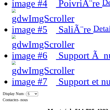
De
PoivriÃ¨re
Detai
SaliÃ¨re
Support Ã 
Support et 
Display Num :
Contactez- nous