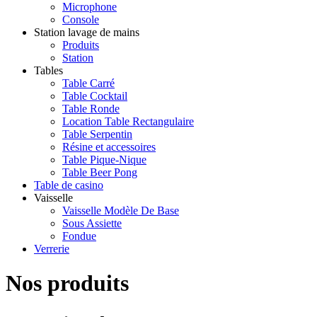
Microphone
Console
Station lavage de mains
Produits
Station
Tables
Table Carré
Table Cocktail
Table Ronde
Location Table Rectangulaire
Table Serpentin
Résine et accessoires
Table Pique-Nique
Table Beer Pong
Table de casino
Vaisselle
Vaisselle Modèle De Base
Sous Assiette
Fondue
Verrerie
Nos produits