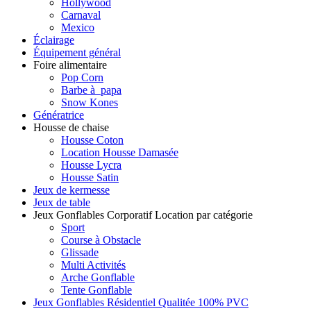
Hollywood
Carnaval
Mexico
Éclairage
Équipement général
Foire alimentaire
Pop Corn
Barbe à papa
Snow Kones
Génératrice
Housse de chaise
Housse Coton
Location Housse Damasée
Housse Lycra
Housse Satin
Jeux de kermesse
Jeux de table
Jeux Gonflables Corporatif Location par catégorie
Sport
Course à Obstacle
Glissade
Multi Activités
Arche Gonflable
Tente Gonflable
Jeux Gonflables Résidentiel Qualitée 100% PVC