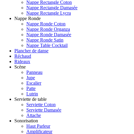
Nappe Rectangle Coton
Nappe Rectangle Damasée
Nappe Rectangle Lycra
Nappe Ronde
Nappe Ronde Coton
Nappe Ronde Organza
Nappe Ronde Damasée
Nappe Ronde Satin
Nappe Table Cocktail
Plancher de danse
Réchaud
Rideaux
Scène
Panneau
Jupe
Escalier
Patte
Lutrin
Serviette de table
Serviette Coton
Serviette Damasée
Attache
Sonorisation
Haut Parleur
Amplificateur