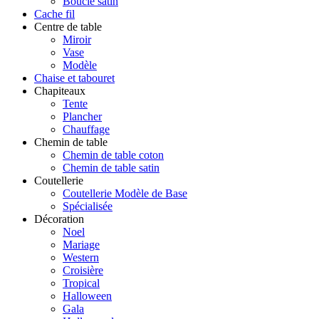
Boucle satin
Cache fil
Centre de table
Miroir
Vase
Modèle
Chaise et tabouret
Chapiteaux
Tente
Plancher
Chauffage
Chemin de table
Chemin de table coton
Chemin de table satin
Coutellerie
Coutellerie Modèle de Base
Spécialisée
Décoration
Noel
Mariage
Western
Croisière
Tropical
Halloween
Gala