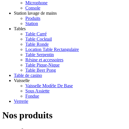
Microphone
Console
Station lavage de mains
Produits
Station
Tables
Table Carré
Table Cocktail
Table Ronde
Location Table Rectangulaire
Table Serpentin
Résine et accessoires
Table Pique-Nique
Table Beer Pong
Table de casino
Vaisselle
Vaisselle Modèle De Base
Sous Assiette
Fondue
Verrerie
Nos produits