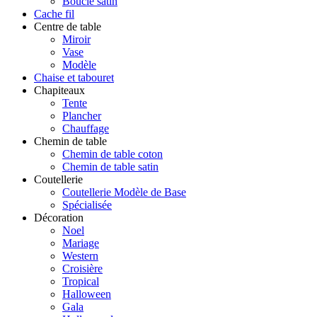
Boucle satin
Cache fil
Centre de table
Miroir
Vase
Modèle
Chaise et tabouret
Chapiteaux
Tente
Plancher
Chauffage
Chemin de table
Chemin de table coton
Chemin de table satin
Coutellerie
Coutellerie Modèle de Base
Spécialisée
Décoration
Noel
Mariage
Western
Croisière
Tropical
Halloween
Gala