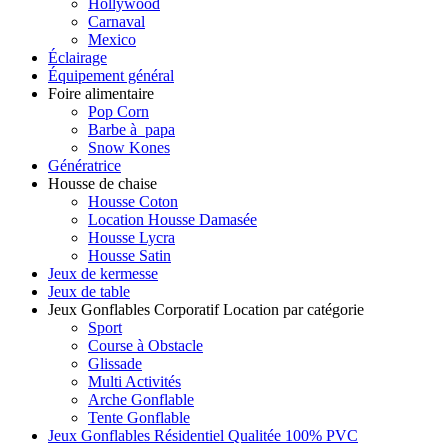
Hollywood
Carnaval
Mexico
Éclairage
Équipement général
Foire alimentaire
Pop Corn
Barbe à papa
Snow Kones
Génératrice
Housse de chaise
Housse Coton
Location Housse Damasée
Housse Lycra
Housse Satin
Jeux de kermesse
Jeux de table
Jeux Gonflables Corporatif Location par catégorie
Sport
Course à Obstacle
Glissade
Multi Activités
Arche Gonflable
Tente Gonflable
Jeux Gonflables Résidentiel Qualitée 100% PVC