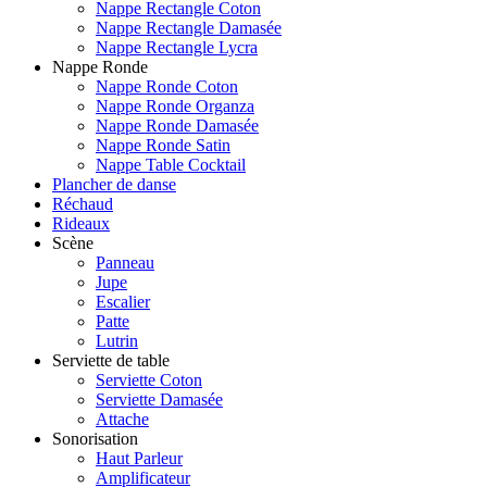
Nappe Rectangle Coton
Nappe Rectangle Damasée
Nappe Rectangle Lycra
Nappe Ronde
Nappe Ronde Coton
Nappe Ronde Organza
Nappe Ronde Damasée
Nappe Ronde Satin
Nappe Table Cocktail
Plancher de danse
Réchaud
Rideaux
Scène
Panneau
Jupe
Escalier
Patte
Lutrin
Serviette de table
Serviette Coton
Serviette Damasée
Attache
Sonorisation
Haut Parleur
Amplificateur