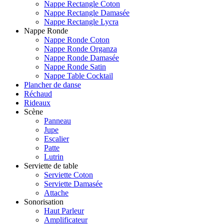
Nappe Rectangle Coton
Nappe Rectangle Damasée
Nappe Rectangle Lycra
Nappe Ronde
Nappe Ronde Coton
Nappe Ronde Organza
Nappe Ronde Damasée
Nappe Ronde Satin
Nappe Table Cocktail
Plancher de danse
Réchaud
Rideaux
Scène
Panneau
Jupe
Escalier
Patte
Lutrin
Serviette de table
Serviette Coton
Serviette Damasée
Attache
Sonorisation
Haut Parleur
Amplificateur