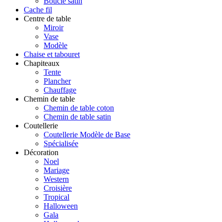
Boucle satin
Cache fil
Centre de table
Miroir
Vase
Modèle
Chaise et tabouret
Chapiteaux
Tente
Plancher
Chauffage
Chemin de table
Chemin de table coton
Chemin de table satin
Coutellerie
Coutellerie Modèle de Base
Spécialisée
Décoration
Noel
Mariage
Western
Croisière
Tropical
Halloween
Gala