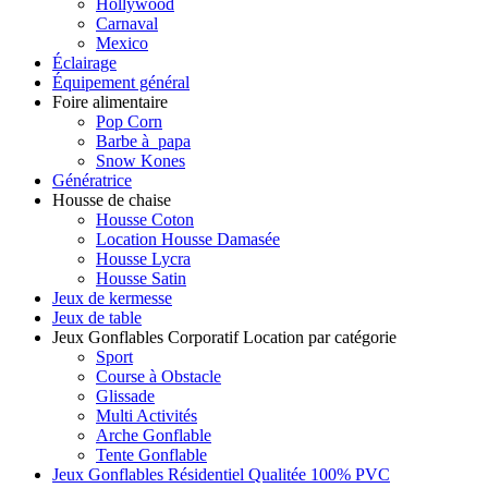
Hollywood
Carnaval
Mexico
Éclairage
Équipement général
Foire alimentaire
Pop Corn
Barbe à papa
Snow Kones
Génératrice
Housse de chaise
Housse Coton
Location Housse Damasée
Housse Lycra
Housse Satin
Jeux de kermesse
Jeux de table
Jeux Gonflables Corporatif Location par catégorie
Sport
Course à Obstacle
Glissade
Multi Activités
Arche Gonflable
Tente Gonflable
Jeux Gonflables Résidentiel Qualitée 100% PVC