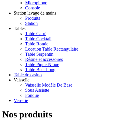
Microphone
Console
Station lavage de mains
Produits
Station
Tables
Table Carré
Table Cocktail
Table Ronde
Location Table Rectangulaire
Table Serpentin
Résine et accessoires
Table Pique-Nique
Table Beer Pong
Table de casino
Vaisselle
Vaisselle Modèle De Base
Sous Assiette
Fondue
Verrerie
Nos produits