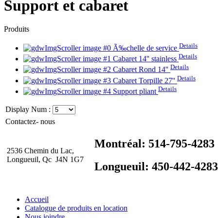
Support et cabaret
Produits
Details
Ã‰chelle de service
Details
Cabaret 14'' stainless
Details
Cabaret Rond 14''
Details
Cabaret Torpille 27''
Details
Support pliant
Display Num :
Contactez- nous
Montréal: 514-795-4283
2536 Chemin du Lac,
Longueuil, Qc J4N 1G7
Longueuil: 450-442-4283
Accueil
Catalogue de produits en location
Nous joindre