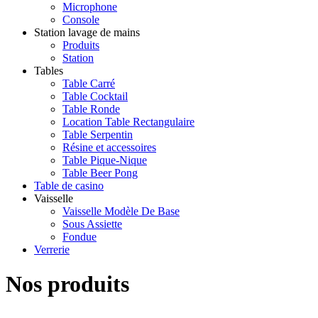
Microphone
Console
Station lavage de mains
Produits
Station
Tables
Table Carré
Table Cocktail
Table Ronde
Location Table Rectangulaire
Table Serpentin
Résine et accessoires
Table Pique-Nique
Table Beer Pong
Table de casino
Vaisselle
Vaisselle Modèle De Base
Sous Assiette
Fondue
Verrerie
Nos produits