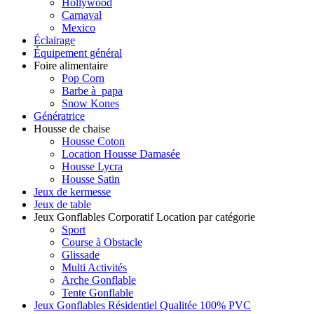
Hollywood
Carnaval
Mexico
Éclairage
Équipement général
Foire alimentaire
Pop Corn
Barbe à papa
Snow Kones
Génératrice
Housse de chaise
Housse Coton
Location Housse Damasée
Housse Lycra
Housse Satin
Jeux de kermesse
Jeux de table
Jeux Gonflables Corporatif Location par catégorie
Sport
Course à Obstacle
Glissade
Multi Activités
Arche Gonflable
Tente Gonflable
Jeux Gonflables Résidentiel Qualitée 100% PVC