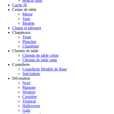
Boucle satin
Cache fil
Centre de table
Miroir
Vase
Modèle
Chaise et tabouret
Chapiteaux
Tente
Plancher
Chauffage
Chemin de table
Chemin de table coton
Chemin de table satin
Coutellerie
Coutellerie Modèle de Base
Spécialisée
Décoration
Noel
Mariage
Western
Croisière
Tropical
Halloween
Gala