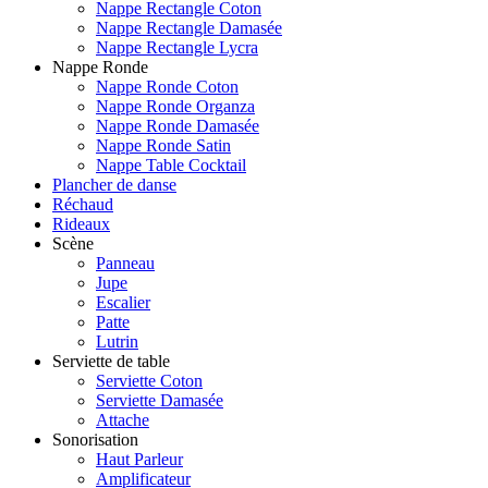
Nappe Rectangle Coton
Nappe Rectangle Damasée
Nappe Rectangle Lycra
Nappe Ronde
Nappe Ronde Coton
Nappe Ronde Organza
Nappe Ronde Damasée
Nappe Ronde Satin
Nappe Table Cocktail
Plancher de danse
Réchaud
Rideaux
Scène
Panneau
Jupe
Escalier
Patte
Lutrin
Serviette de table
Serviette Coton
Serviette Damasée
Attache
Sonorisation
Haut Parleur
Amplificateur