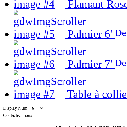
Flamant Ros
Det
Palmier 6'
Det
Palmier 7'
Table à colli
Display Num :
Contactez- nous